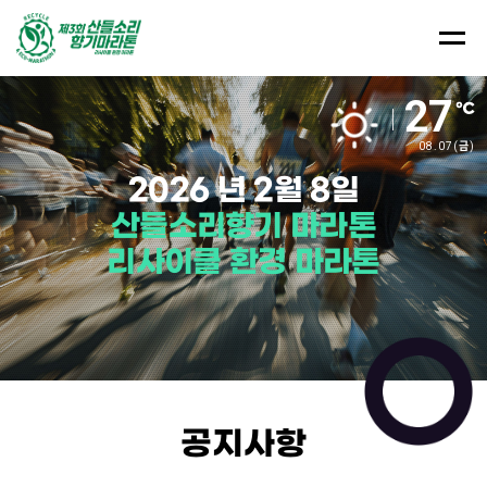
27
08.07
(금)
2026
년
2월
8일
산들소리향기
마라톤
리사이클
환경
마라톤
공지사항